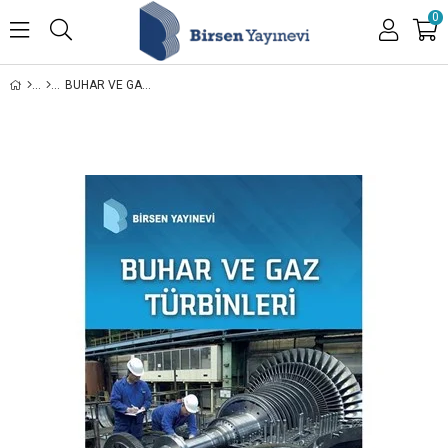
0
BUHAR VE GAZ TÜRBINLERI / MÜH. FAHRETTIN KÜÇÜKŞAHIN