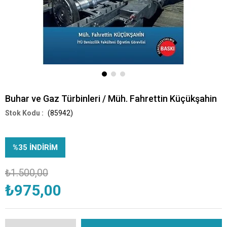
Buhar ve Gaz Türbinleri / Müh. Fahrettin Küçükşahin
(85942)
%
35
İNDIRIM
₺1.500,00
₺975,00