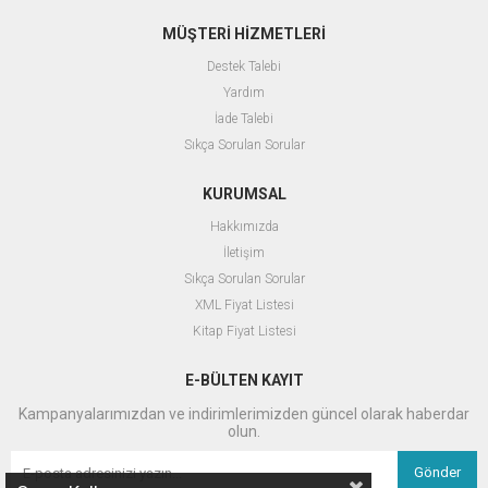
MÜŞTERİ HİZMETLERİ
Destek Talebi
Yardım
İade Talebi
Sıkça Sorulan Sorular
KURUMSAL
Hakkımızda
İletişim
Sıkça Sorulan Sorular
XML Fiyat Listesi
Kitap Fiyat Listesi
E-BÜLTEN KAYIT
Kampanyalarımızdan ve indirimlerimizden güncel olarak haberdar
olun.
Gönder