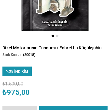
Dizel Motorlarının Tasarımı / Fahrettin Küçükşahin
(30018)
%
35
İNDIRIM
₺1.500,00
₺975,00