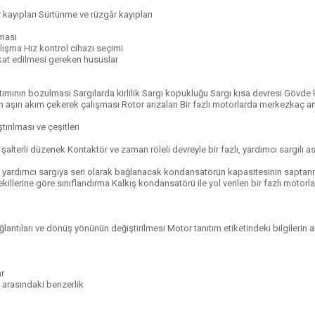
r kayıpları Sürtünme ve rüzgâr kayıpları
nması
lışma Hız kontrol cihazı seçimi
kkat edilmesi gereken hususlar
lıtımının bozulması Sargılarda kirlilik Sargı kopukluğu Sargı kısa devresi Gövde
aşırı akım çekerek çalışması Rotor arızalan Bir fazlı motorlarda merkezkaç a
ırılması ve çeşitleri
alterli düzenek Kontaktör ve zaman röleli devreyle bir fazlı, yardımcı sargılı
ı, yardımcı sargıya seri olarak bağlanacak kondansatörün kapasitesinin saptanm
ekillerine göre sınıflandırma Kalkış kondansatörü ile yol verilen bir fazlı motorla
antıları ve dönüş yönünün değiştirilmesi Motor tanıtım etiketindeki bilgilerin 
ar
ı arasındaki benzerlik