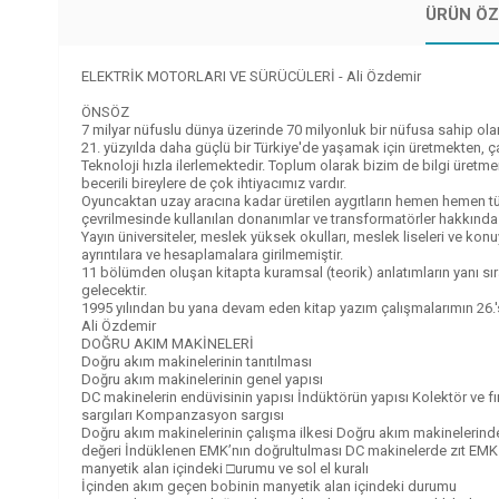
ÜRÜN ÖZ
ELEKTRİK MOTORLARI VE SÜRÜCÜLERİ - Ali Özdemir
ÖNSÖZ
7 milyar nüfuslu dünya üzerinde 70 milyonluk bir nüfusa sahip ola
21. yüzyılda daha güçlü bir Türkiye'de yaşamak için üretmekten, 
Teknoloji hızla ilerlemektedir. Toplum olarak bizim de bilgi üretme
becerili bireylere de çok ihtiyacımız vardır.
Oyuncaktan uzay aracına kadar üretilen aygıtların hemen hemen tümü
çevrilmesinde kullanılan donanımlar ve transformatörler hakkında b
Yayın üniversiteler, meslek yüksek okulları, meslek liseleri ve kon
ayrıntılara ve hesaplamalara girilmemiştir.
11 bölümden oluşan kitapta kuramsal (teorik) anlatımların yanı s
gelecektir.
1995 yılından bu yana devam eden kitap yazım çalışmalarımın 26.'sı
Ali Özdemir
DOĞRU AKIM MAKİNELERİ
Doğru akım makinelerinin tanıtılması
Doğru akım makinelerinin genel yapısı
DC makinelerin endüvisinin yapısı İndüktörün yapısı Kolektör ve fı
sargıları Kompanzasyon sargısı
Doğru akım makinelerinin çalışma ilkesi Doğru akım makinelerinde
değeri İndüklenen EMK’nın doğrultulması DC makinelerde zıt EMK 
manyetik alan içindeki □urumu ve sol el kuralı
İçinden akım geçen bobinin manyetik alan içindeki durumu