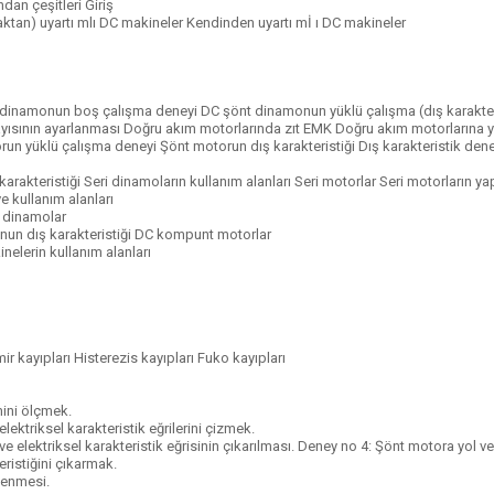
dan çeşitleri Giriş
naktan) uyartı mlı DC makineler Kendinden uyartı mİ ı DC makineler
t dinamonun boş çalışma deneyi DC şönt dinamonun yüklü çalışma (dış karakter
 sayısının ayarlanması Doğru akım motorlarında zıt EMK Doğru akım motorlarına 
un yüklü çalışma deneyi Şönt motorun dış karakteristiği Dış karakteristik deney
rakteristiği Seri dinamoların kullanım alanları Seri motorlar Seri motorların yap
e kullanım alanları
 dinamolar
un dış karakteristiği DC kompunt motorlar
nelerin kullanım alanları
 kayıpları Histerezis kayıpları Fuko kayıpları
ini ölçmek.
ektriksel karakteristik eğrilerini çizmek.
elektriksel karakteristik eğrisinin çıkarılması. Deney no 4: Şönt motora yol v
ristiğini çıkarmak.
lenmesi.