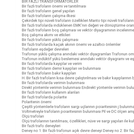
BİR FAZLI TRANSFORMATÖRLER
Bir fazlı trafoların önemi ve tanıtılması
Bir fazlı trafolann genel yapılan
Bir fazlı trafoların çalışma ilkesi
Çekirdek tipi nüveli trafoların özellikleri Manto tipi nüveli trafoların 
Bir fazlı trafolarda indüklenen EMK’nın değeri ve dönüştürme oran
Bir fazlı trafoların boş çalışması ve vektör diyagramının incelenme
Boş çalışma akımı ve etkileri
Bir fazlı trafoların yüklü çalışması
Bir fazlı trafolarda kaçak akının önemi ve azaltıcı önlemler
Trafolann eşdeğer devreleri
Trafonun yüklü çalışma anındaki vektör diyagramları Trafonun om
Trafonun indüktif yükü beslemesi anındaki vektör diyagramı ve e
Bir fazlı trafolarda kayıplar ve verim
Bir fazlı trafoların demir kayıpları ve bulunması
Bir fazlı trafoların bakır kayıpları
H. Bir fazlı trafoların kısa devre çalıştırılması ve bakır kayıplarını
Bir fazlı trafolarda verimin bulunması
Direkt yöntemle verimin bulunması Endirekt yöntemle verimin bul
Bir fazlı trafoların kullanım alanları
Bir fazlı trafolarda polarite
Polaritenin önemi
Çeşitli yöntemlerle trafoların sargı uçlarının poiaritesinin j bulunm
Voltmetreyle trafoların poiaritesinin bulunması Pil ve DC ölçen am
Ölçü trafoları
Ölçü trafolarının tanıtılması, özellikleri, nüve ve sargı yapıları ile 
Bir fazlı trafo deneyleri
Deney no 1: Bir fazlı trafonun açık devre deneyi Deney no 2: Bir fa