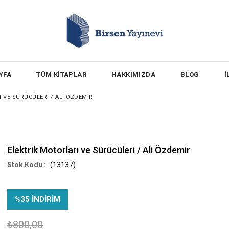
YFA
TÜM KİTAPLAR
HAKKIMIZDA
BLOG
İ
 VE SÜRÜCÜLERI / ALI ÖZDEMIR
Elektrik Motorları ve Sürücüleri / Ali Özdemir
(13137)
%
35
İNDIRIM
₺800,00