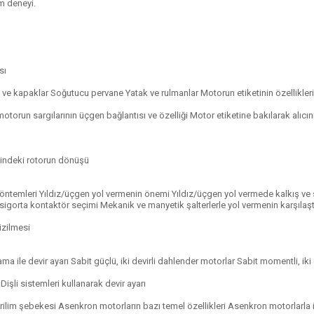
im deneyi.
sı
vde ve kapaklar Soğutucu pervane Yatak ve rulmanlar Motorun etiketinin özellikle
lı motorun sargılarının üçgen bağlantısı ve özelliği Motor etiketine bakılarak al
çindeki rotorun dönüşü
öntemleri Yıldız/üçgen yol vermenin önemi Yıldız/üçgen yol vermede kalkış ve 
sigorta kontaktör seçimi Mekanik ve manyetik şalterlerle yol vermenin karşılaşt
izilmesi
lama ile devir ayarı Sabit güçlü, iki devirli dahlender motorlar Sabit momentli, ik
işli sistemleri kullanarak devir ayarı
rilim şebekesi Asenkron motorların bazı temel özellikleri Asenkron motorlarla il