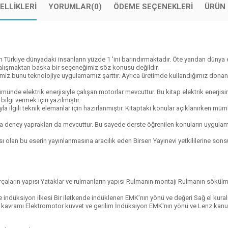
ELLIKLERI
YORUMLAR
(0)
ÖDEME SEÇENEKLERI
ÜRÜN 
n Türkiye dünyadaki insanların yüzde 1 'ini barındırmaktadır. Öte yandan dünya
çalışmaktan başka bir seçeneğimiz söz konusu değildir.
miz bunu teknolojiye uygulamamız şarttır. Ayrıca üretimde kullandığımız donanıml
nde elektrik enerjisiyle çalışan motorlar mevcuttur. Bu kitap elektrik enerjisin
ilgi vermek için yazılmıştır.
uyla ilgili teknik elemanlar için hazırlanmıştır. Kitaptaki konular açıklanırken m
ıra deney yaprakları da mevcuttur. Bu sayede derste öğrenilen konuların uygul
 olan bu eserin yayınlanmasına aracılık eden Birsen Yayınevi yetkililerine sons
rçaların yapısı Yataklar ve rulmanların yapısı Rulmanın montajı Rulmanın sökülm
 indüksiyon ilkesi Bir iletkende indüklenen EMK’nın yönü ve değeri Sağ el kura
kavramı Elektromotor kuvvet ve gerilim İndüksiyon EMK'nın yönü ve Lenz kanun