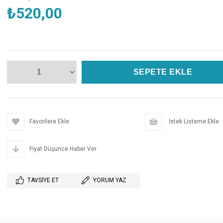
₺520,00
Favorilere Ekle
İstek Listeme Ekle
Fiyat Düşünce Haber Ver
TAVSIYE ET
YORUM YAZ