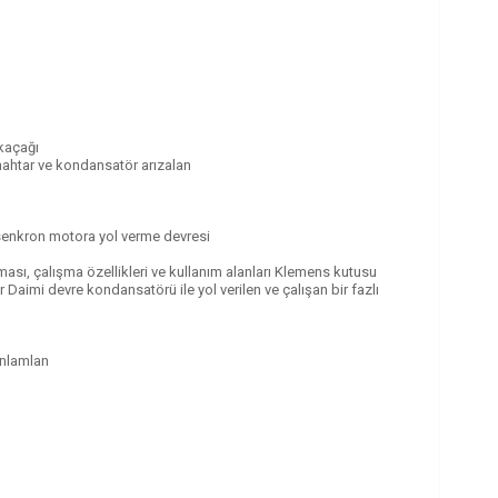
 kaçağı
nahtar ve kondansatör arızalan
 asenkron motora yol verme devresi
ası, çalışma özellikleri ve kullanım alanları Klemens kutusu
r Daimi devre kondansatörü ile yol verilen ve çalışan bir fazlı
anlamlan