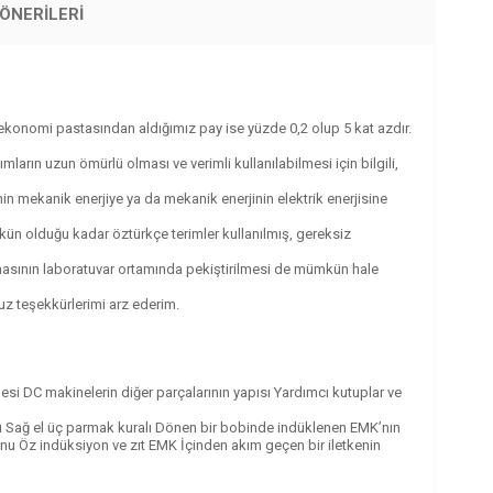
ÖNERILERI
 ekonomi pastasından aldığımız pay ise yüzde 0,2 olup 5 kat azdır.
arın uzun ömürlü olması ve verimli kullanılabilmesi için bilgili,
in mekanik enerjiye ya da mekanik enerjinin elektrik enerjisine
ümkün olduğu kadar öztürkçe terimler kullanılmış, gereksiz
amasının laboratuvar ortamında pekiştirilmesi de mümkün hale
uz teşekkürlerimi arz ederim.
esi DC makinelerin diğer parçalarının yapısı Yardımcı kutuplar ve
lı Sağ el üç parmak kuralı Dönen bir bobinde indüklenen EMK’nın
u Öz indüksiyon ve zıt EMK İçinden akım geçen bir iletkenin