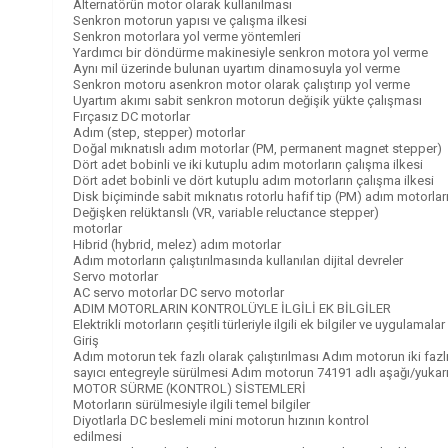
Alternatörün motor olarak kullanılması
Senkron motorun yapısı ve çalışma ilkesi
Senkron motorlara yol verme yöntemleri
Yardımcı bir döndürme makinesiyle senkron motora yol verme
Aynı mil üzerinde bulunan uyartım dinamosuyla yol verme
Senkron motoru asenkron motor olarak çalıştırıp yol verme
Uyartım akımı sabit senkron motorun değişik yükte çalışması
Fırçasız DC motorlar
Adım (step, stepper) motorlar
Doğal mıknatıslı adım motorlar (PM, permanent magnet stepper)
Dört adet bobinli ve iki kutuplu adım motorların çalışma ilkesi
Dört adet bobinli ve dört kutuplu adım motorların çalışma ilkesi
Disk biçiminde sabit mıknatıs rotorlu hafif tip (PM) adım motorlar
Değişken relüktanslı (VR, variable reluctance stepper)
motorlar
Hibrid (hybrid, melez) adım motorlar
Adım motorların çalıştırılmasında kullanılan dijital devreler
Servo motorlar
AC servo motorlar DC servo motorlar
ADIM MOTORLARIN KONTROLÜYLE İLGİLİ EK BİLGİLER
Elektrikli motorların çeşitli türleriyle ilgili ek bilgiler ve uygulamalar
Giriş
Adım motorun tek fazlı olarak çalıştırılması Adım motorun iki fa
sayıcı entegreyle sürülmesi Adım motorun 74191 adlı aşağı/yukarı s
MOTOR SÜRME (KONTROL) SİSTEMLERİ
Motorların sürülmesiyle ilgili temel bilgiler
Diyotlarla DC beslemeli mini motorun hızının kontrol
edilmesi