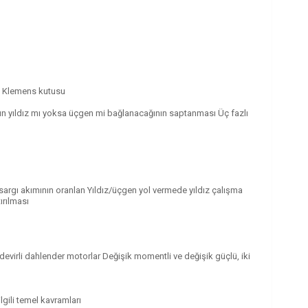
ri Klemens kutusu
ıcının yıldız mı yoksa üçgen mi bağlanacağının saptanması Üç fazlı
sargı akımının oranlan Yıldız/üçgen yol vermede yıldız çalışma
ırılması
i devirli dahlender motorlar Değişik momentli ve değişik güçlü, iki
gili temel kavramları