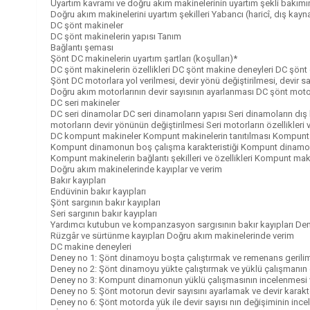
Uyartım kavramı ve doğru akım makinelerinin uyartım şekli bakımın
Doğru akım makinelerini uyartım şekilleri Yabancı (haricî, dış kay
DC şönt makineler
DC şönt makinelerin yapısı Tanım
Bağlantı şeması
Şönt DC makinelerin uyartım şartları (koşulları)*
DC şönt makinelerin özellikleri DC şönt makine deneyleri DC şön
Şönt DC motorlara yol verilmesi, devir yönü değiştirilmesi, devir
Doğru akım motorlarının devir sayısının ayarlanması DC şönt motor
DC seri makineler
DC seri dinamolar DC seri dinamoların yapısı Seri dinamoların dış ka
motorların devir yönünün değiştirilmesi Seri motorların özellikleri v
DC kompunt makineler Kompunt makinelerin tanıtılması Kompunt
Kompunt dinamonun boş çalışma karakteristiği Kompunt dinamon
Kompunt makinelerin bağlantı şekilleri ve özellikleri Kompunt maki
Doğru akım makinelerinde kayıplar ve verim
Bakır kayıpları
Endüvinin bakır kayıpları
Şönt sargının bakır kayıpları
Seri sargının bakır kayıpları
Yardımcı kutubun ve kompanzasyon sargısının bakır kayıpları Demir
Rüzgâr ve sürtünme kayıpları Doğru akım makinelerinde verim
DC makine deneyleri
Deney no 1: Şönt dinamoyu boşta çalıştırmak ve remenans gerilim
Deney no 2: Şönt dinamoyu yükte çalıştırmak ve yüklü çalışmanın el
Deney no 3: Kompunt dinamonun yüklü çalışmasının incelenmesi ve 
Deney no 5: Şönt motorun devir sayısını ayarlamak ve devir karakte
Deney no 6: Şönt motorda yük ile devir sayısı nın değişiminin ince