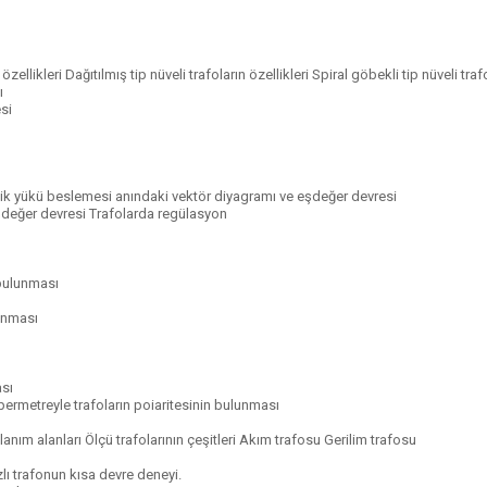
özellikleri Dağıtılmış tip nüveli trafoların özellikleri Spiral göbekli tip nüveli trafo
ı
si
ik yükü beslemesi anındaki vektör diyagramı ve eşdeğer devresi
şdeğer devresi Trafolarda regülasyon
n bulunması
unması
ası
permetreyle trafoların poiaritesinin bulunması
kullanım alanları Ölçü trafolarının çeşitleri Akım trafosu Gerilim trafosu
zlı trafonun kısa devre deneyi.