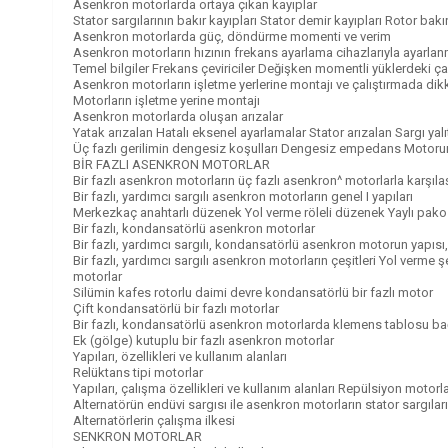
Asenkron motorlarda ortaya çıkan kayıplar
Stator sargılarının bakır kayıpları Stator demir kayıpları Rotor bakı
Asenkron motorlarda güç, döndürme momenti ve verim
Asenkron motorların hızının frekans ayarlama cihazlarıyla ayarla
Temel bilgiler Frekans çeviriciler Değişken momentli yüklerdeki ça
Asenkron motorların işletme yerlerine montajı ve çalıştırmada di
Motorların işletme yerine montajı
Asenkron motorlarda oluşan arızalar
Yatak arızalan Hatalı eksenel ayarlamalar Stator arızalan Sargı ya
Üç fazlı gerilimin dengesiz koşulları Dengesiz empedans Motorun 
BİR FAZLI ASENKRON MOTORLAR
Bir fazlı asenkron motorların üç fazlı asenkron^ motorlarla karşılaşt
Bir fazlı, yardımcı sargılı asenkron motorların genel I yapıları
Merkezkaç anahtarlı düzenek Yol verme röleli düzenek Yaylı pako ş
Bir fazlı, kondansatörlü asenkron motorlar
Bir fazlı, yardımcı sargılı, kondansatörlü asenkron motorun yapıs
Bir fazlı, yardımcı sargılı asenkron motorların çeşitleri Yol verme ş
motorlar
Silümin kafes rotorlu daimi devre kondansatörlü bir fazlı motor
Çift kondansatörlü bir fazlı motorlar
Bir fazlı, kondansatörlü asenkron motorlarda klemens tablosu bağl
Ek (gölge) kutuplu bir fazlı asenkron motorlar
Yapıları, özellikleri ve kullanım alanları
Relüktans tipi motorlar
Yapıları, çalışma özellikleri ve kullanım alanları Repülsiyon motorl
Alternatörün endüvi sargısı ile asenkron motorların stator sargılar
Alternatörlerin çalışma ilkesi
SENKRON MOTORLAR