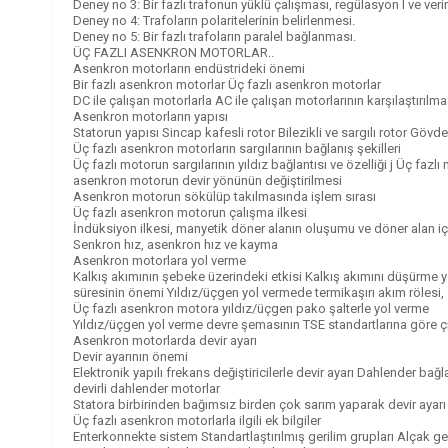
Deney no 3: Bir fazlı trafonun yüklü çalışması, regülasyon I ve ver
Deney no 4: Trafoların polaritelerinin belirlenmesi.
Deney no 5: Bir fazlı trafoların paralel bağlanması.
ÜÇ FAZLI ASENKRON MOTORLAR..
Asenkron motorların endüstrideki önemi
Bir fazlı asenkron motorlar Üç fazlı asenkron motorlar
DC ile çalışan motorlarla AC ile çalışan motorlarının karşılaştırılma
Asenkron motorların yapısı
Statorun yapısı Sincap kafesli rotor Bilezikli ve sargılı rotor Gö
Üç fazlı asenkron motorların sargılarının bağlanış şekilleri
Üç fazlı motorun sargılarının yıldız bağlantısı ve özelliği j Üç faz
asenkron motorun devir yönünün değiştirilmesi
Asenkron motorun sökülüp takılmasında işlem sırası
Üç fazlı asenkron motorun çalışma ilkesi
İndüksiyon ilkesi, manyetik döner alanın oluşumu ve döner alan i
Senkron hız, asenkron hız ve kayma
Asenkron motorlara yol verme
Kalkış akımının şebeke üzerindeki etkisi Kalkış akımını düşürme y
süresinin önemi Yıldız/üçgen yol vermede termikaşırı akım rölesi, 
Üç fazlı asenkron motora yıldız/üçgen pako şalterle yol verme
Yıldız/üçgen yol verme devre şemasının TSE standartlarına göre ç
Asenkron motorlarda devir ayarı
Devir ayarının önemi
Elektronik yapılı frekans değiştiricilerle devir ayarı Dahlender bağ
devirli dahlender motorlar
Statora birbirinden bağımsız birden çok sarım yaparak devir ayarı D
Üç fazlı asenkron motorlarla ilgili ek bilgiler
Enterkonnekte sistem Standartlaştırılmış gerilim grupları Alçak ge