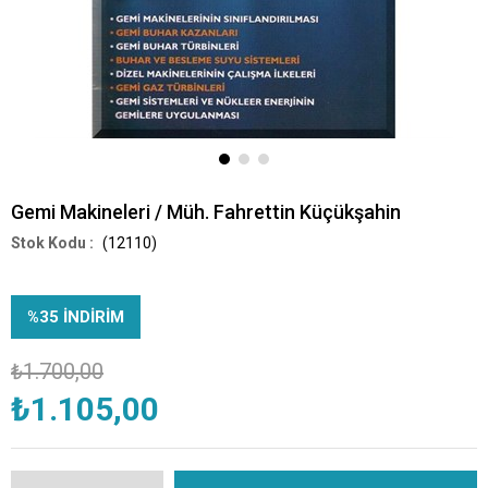
Gemi Makineleri / Müh. Fahrettin Küçükşahin
(12110)
%
35
İNDIRIM
₺1.700,00
₺1.105,00