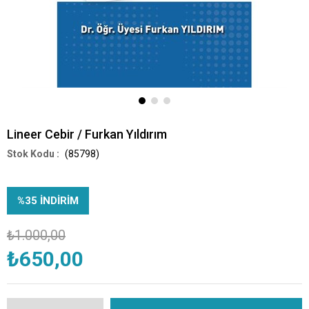
Lineer Cebir / Furkan Yıldırım
(85798)
%
35
İNDIRIM
₺1.000,00
₺650,00