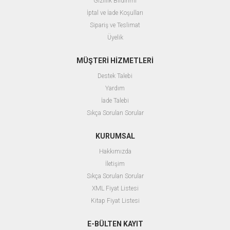
Gizlilik Bildirimi
İptal ve İade Koşulları
Sipariş ve Teslimat
Üyelik
MÜŞTERİ HİZMETLERİ
Destek Talebi
Yardım
İade Talebi
Sıkça Sorulan Sorular
KURUMSAL
Hakkımızda
İletişim
Sıkça Sorulan Sorular
XML Fiyat Listesi
Kitap Fiyat Listesi
E-BÜLTEN KAYIT