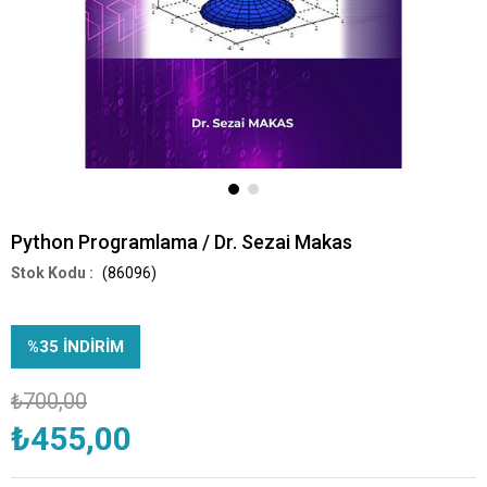
Python Programlama / Dr. Sezai Makas
(86096)
%
35
İNDIRIM
₺700,00
₺455,00