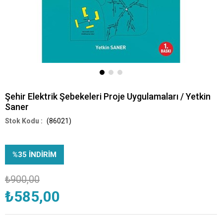
Şehir Elektrik Şebekeleri Proje Uygulamaları / Yetkin
Saner
(86021)
%
35
İNDIRIM
₺900,00
₺585,00