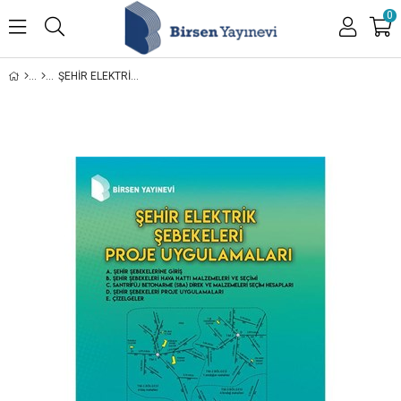
0
ŞEHIR ELEKTRIK ŞEBEKELERI PROJE UYGULAMALARI / YETKIN SANER