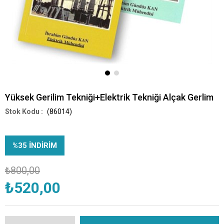
Yüksek Gerilim Tekniği+Elektrik Tekniği Alçak Gerlim
(86014)
%
35
İNDIRIM
₺800,00
₺520,00