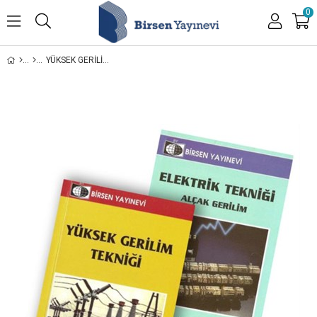
0
YÜKSEK GERILIM TEKNIĞI+ELEKTRIK TEKNIĞI ALÇAK GERLIM